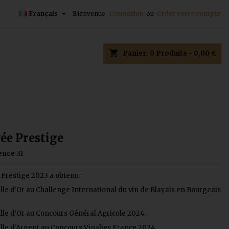

Français
Bienvenue,
Connexion
ou
Créez votre compte
×
×
×
shopping_cart
Panier:
0
Produits - 0,00 €
n
s
ée Prestige
ence
31
Prestige 2023 a obtenu :
le d'Or au Challenge International du vin de Blayais en Bourgeais
lle d'Or au Concours Général Agricole 2024
lle d'Argent au Concours Vinalies France 2024