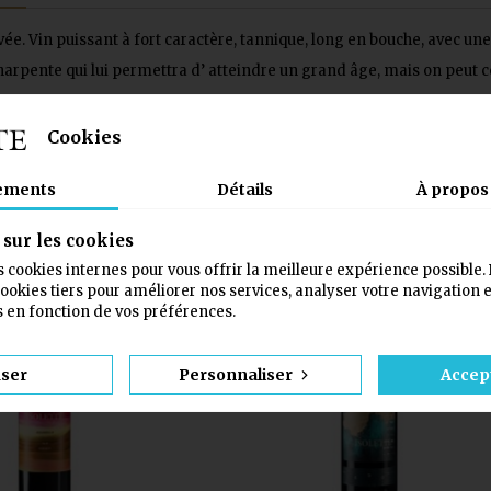
e. Vin puissant à fort caractère, tannique, long en bouche, avec une 
charpente qui lui permettra d’ atteindre un grand âge, mais on peut 
Cookies
S ET INFOS NUTRITIONNELLES
ements
Détails
À propos
Age verification
PRODUITS DANS LA MÊME CATÉGORIE :
sur les cookies
Please verify that you are 18 years old or older to enter this site
es cookies internes pour vous offrir la meilleure expérience possible.
favorite_border
favorite_
okies tiers pour améliorer nos services, analyser votre navigation e
Je n'ai pas 18 ans.
J'ai 18 ans.
es en fonction de vos préférences.
user
Personnaliser
Accept