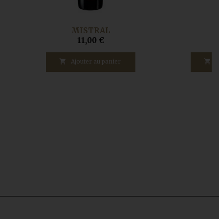
MISTRAL
L
11,00 €

Ajouter au panier

A