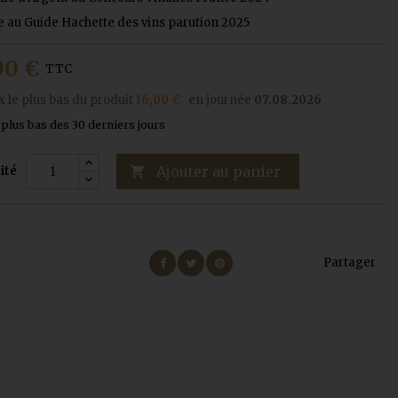
le au Guide Hachette des vins parution 2025
00 €
TTC
x le plus bas du produit
16,00 €
en journée
07.08.2026
le plus bas des 30 derniers jours
Ajouter au panier
ité

Partager