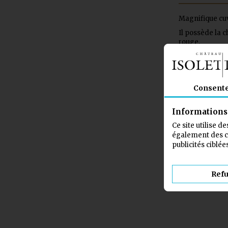
Magnifique cuvé
Il possède la 
rouge.
INGRÉDIENT
Consent
4 AUTRES 
Informations 
Ce site utilise d
également des co
publicités ciblé
Ref